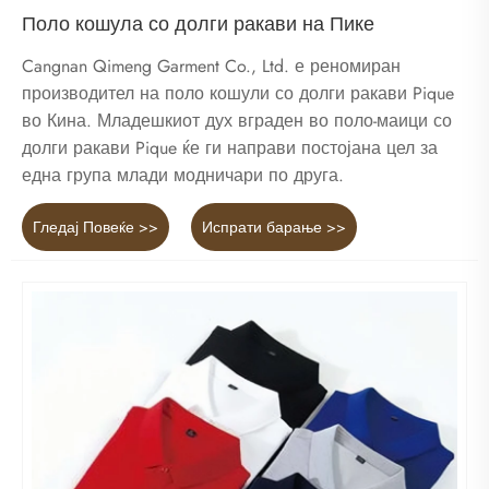
Поло кошула со долги ракави на Пике
Cangnan Qimeng Garment Co., Ltd. е реномиран
производител на поло кошули со долги ракави Pique
во Кина. Младешкиот дух вграден во поло-маици со
долги ракави Pique ќе ги направи постојана цел за
една група млади модничари по друга.
Гледај Повеќе >>
Испрати барање >>