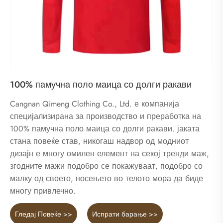
100% памучна поло маица со долги ракави
Cangnan Qimeng Clothing Co., Ltd. е компанија
специјализирана за производство и преработка на
100% памучна поло маица со долги ракави. јаката
стана повеќе став, никогаш надвор од модниот
дизајн е многу омилен елемент на секој тренди маж,
згодните мажи подобро се покажуваат, подобро со
малку од своето, носењето во телото мора да биде
многу привлечно.
Гледај Повеќе >>
Испрати барање >>