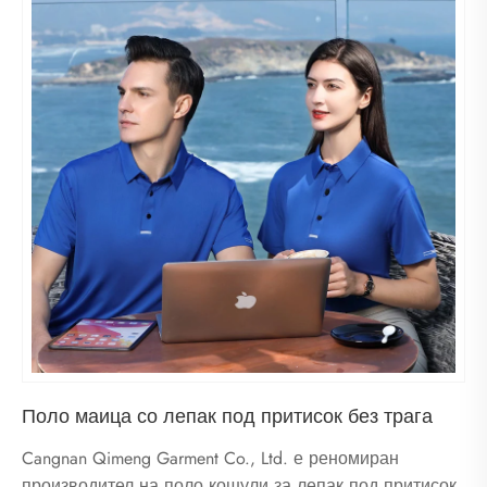
Поло маица со лепак под притисок без трага
Cangnan Qimeng Garment Co., Ltd. е реномиран
производител на поло кошули за лепак под притисок