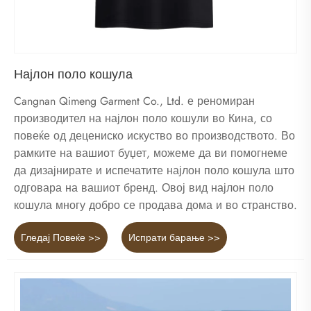
Најлон поло кошула
Cangnan Qimeng Garment Co., Ltd. е реномиран
производител на најлон поло кошули во Кина, со
повеќе од децениско искуство во производството. Во
рамките на вашиот буџет, можеме да ви помогнеме
да дизајнирате и испечатите најлон поло кошула што
одговара на вашиот бренд. Овој вид најлон поло
кошула многу добро се продава дома и во странство.
Гледај Повеќе >>
Испрати барање >>