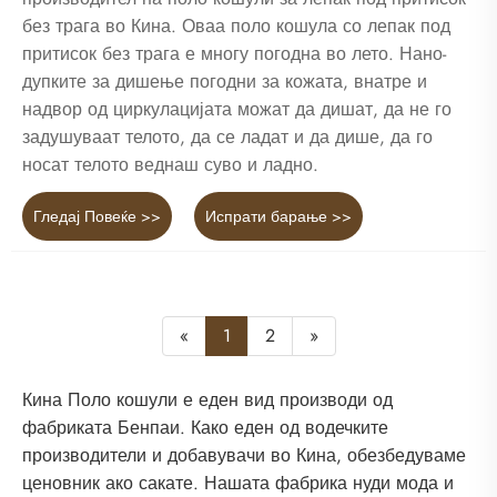
без трага во Кина. Оваа поло кошула со лепак под
притисок без трага е многу погодна во лето. Нано-
дупките за дишење погодни за кожата, внатре и
надвор од циркулацијата можат да дишат, да не го
задушуваат телото, да се ладат и да дише, да го
носат телото веднаш суво и ладно.
Гледај Повеќе >>
Испрати барање >>
«
1
2
»
Кина Поло кошули е еден вид производи од
фабриката Бенпаи. Како еден од водечките
производители и добавувачи во Кина, обезбедуваме
ценовник ако сакате. Нашата фабрика нуди мода и