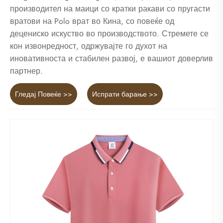
производител на маици со кратки ракави со пругасти
вратови на Polo врат во Кина, со повеќе од
децениско искуство во производството. Стремете се
кон извонредност, одржувајте го духот на
иновативноста и стабилен развој, е вашиот доверлив
партнер.
Гледај Повеќе >>
Испрати барање >>