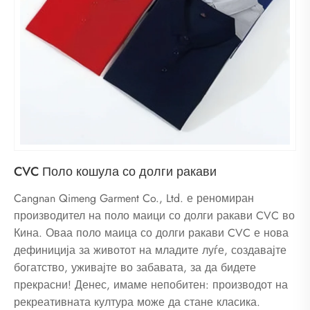
CVC Поло кошула со долги ракави
Cangnan Qimeng Garment Co., Ltd. е реномиран
производител на поло маици со долги ракави CVC во
Кина. Оваа поло маица со долги ракави CVC е нова
дефиниција за животот на младите луѓе, создавајте
богатство, уживајте во забавата, за да бидете
прекрасни! Денес, имаме непобитен: производот на
рекреативната култура може да стане класика.