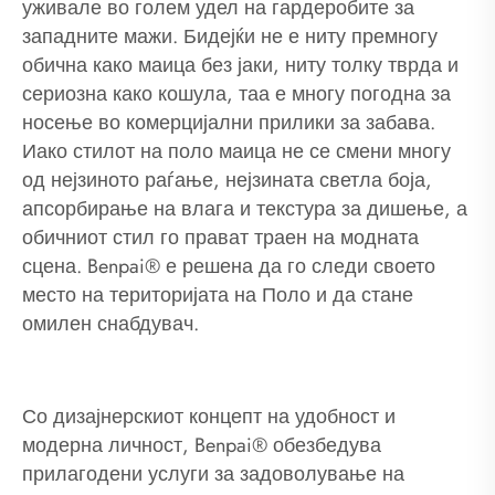
уживале во голем удел на гардеробите за
западните мажи. Бидејќи не е ниту премногу
обична како маица без јаки, ниту толку тврда и
сериозна како кошула, таа е многу погодна за
носење во комерцијални прилики за забава.
Иако стилот на поло маица не се смени многу
од нејзиното раѓање, нејзината светла боја,
апсорбирање на влага и текстура за дишење, а
обичниот стил го прават траен на модната
сцена. Benpai® е решена да го следи своето
место на територијата на Поло и да стане
омилен снабдувач.
Со дизајнерскиот концепт на удобност и
модерна личност, Benpai® обезбедува
прилагодени услуги за задоволување на