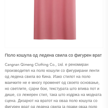
Поло кошула од ледена свила со фигурен врат
Cangnan Qimeng Clothing Co., Ltd. е реномиран
производител на поло кошули со фигурирани ленти
од ледена свила во Кина. Иако стилот на поло
маичките не е многу променет од своето основање,
но светлите, сјајни бои, текстурата што впива пот и
дише, со лежерен стил, така што издржа на модната
сцена. Дизајнот на вратот на оваа поло кошула со
фигурен врат од ледена свила ја прави оваа поло