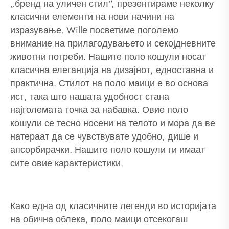
„бренд на уличен стил“, презентираме неколку
класични елементи на нови начини на
изразување. Willе посветиме поголемо
внимание на прилагодувањето и секојдневните
животни потреби. Нашите поло кошули носат
класична елеганција на дизајнот, едноставна и
практична. Стилот на поло маици е во основа
ист, така што нашата удобност стана
најголемата точка за набавка. Овие поло
кошули се тесно носени на телото и мора да ве
натераат да се чувствувате удобно, дише и
апсорбирачки. Нашите поло кошули ги имаат
сите овие карактеристики.
Како една од класичните легенди во историјата
на обична облека, поло маици отсекогаш