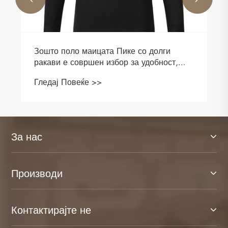
Зошто елек од полиестер е практичен
одговор за модерната работна облека и
видливост на брендот?
Гледај Повеќе >>
За нас
Производи
Контактирајте не