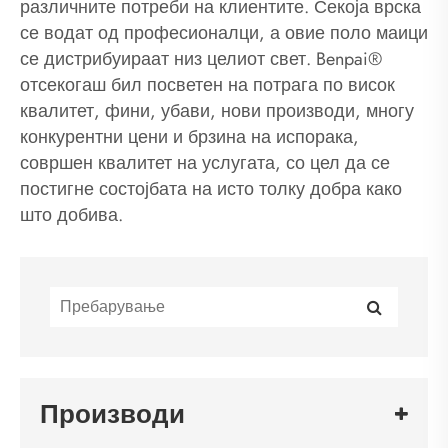
различните потреби на клиентите. Секоја врска
се водат од професионалци, а овие поло маици
се дистрибуираат низ целиот свет. Benpai®
отсекогаш бил посветен на потрага по висок
квалитет, фини, убави, нови производи, многу
конкурентни цени и брзина на испорака,
совршен квалитет на услугата, со цел да се
постигне состојбата на исто толку добра како
што добива.
Производи