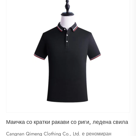
Маичка со кратки ракави со риги, ледена свила
Cangnan Qimeng Clothing Co., Ltd. е реномиран