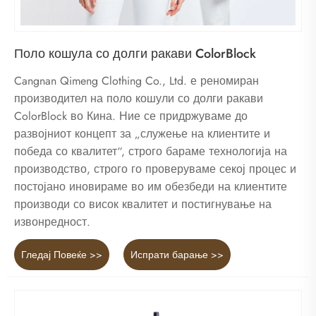
Поло кошула со долги ракави ColorBlock
Cangnan Qimeng Clothing Co., Ltd. е реномиран
производител на поло кошули со долги ракави
ColorBlock во Кина. Ние се придржуваме до
развојниот концепт за „служење на клиентите и
победа со квалитет“, строго бараме технологија на
производство, строго го проверуваме секој процес и
постојано иновираме во им обезбеди на клиентите
производи со висок квалитет и постигнување на
извонредност.
Гледај Повеќе >>
Испрати барање >>