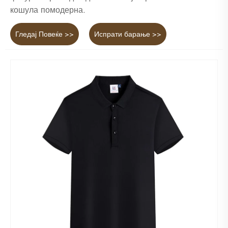
кошула помодерна.
Гледај Повеќе >>
Испрати барање >>