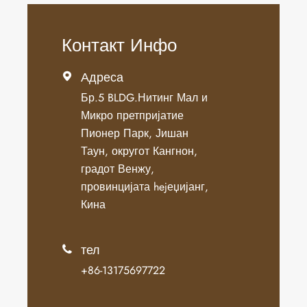
Контакт Инфо
Адреса

Бр.5 BLDG.Нитинг Мал и
Микро претпријатие
Пионер Парк, Јишан
Таун, округот Кангнон,
градот Венжу,
провинцијата hejеџијанг,
Кина
тел

+86-13175697722