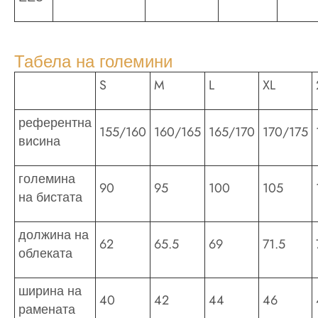
Табела на големини
S
M
L
XL
референтна
155/160
160/165
165/170
170/175
висина
големина
90
95
100
105
на бистата
должина на
62
65.5
69
71.5
облеката
ширина на
40
42
44
46
рамената