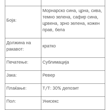
Морнарско сина, црна, сива,
темно зелена, сафир сина,
Боја:
црвена, зрно зелена, кожен
прав, бела
Должина на
кратко
ракавот:
Печатење:
Сублимација
Јака:
Ревер
Плаќање:
Т/Т: 30% депозит
Пол:
Унисекс