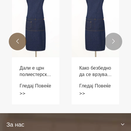


Дали е црн
Како безбедно
полиестерски
да се врзува
елек
каубојска
Гледај Повеќе
Гледај Повеќе
најразновидното
престилка?
>>
>>
парче за лето
За нас