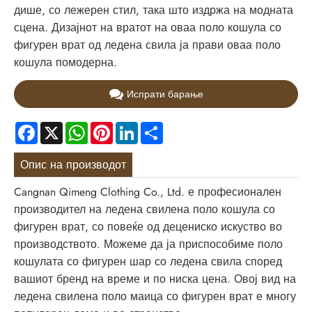
дише, со лежерен стил, така што издржа на модната
сцена. Дизајнот на вратот на оваа поло кошула со
фигурен врат од ледена свила ја прави оваа поло
кошула помодерна.
Испрати барање
Facebook
X
WhatsApp
Pinterest
LinkedIn
Share
Опис на производот
Cangnan Qimeng Clothing Co., Ltd. е професионален
производител на ледена свилена поло кошула со
фигурен врат, со повеќе од децениско искуство во
производството. Можеме да ја приспособиме поло
кошулата со фигурен шар со ледена свила според
вашиот бренд на време и по ниска цена. Овој вид на
ледена свилена поло маица со фигурен врат е многу