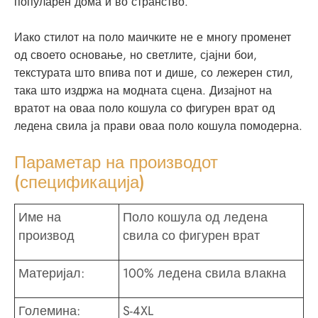
популарен дома и во странство.
Иако стилот на поло маичките не е многу променет
од своето основање, но светлите, сјајни бои,
текстурата што впива пот и дише, со лежерен стил,
така што издржа на модната сцена. Дизајнот на
вратот на оваа поло кошула со фигурен врат од
ледена свила ја прави оваа поло кошула помодерна.
Параметар на производот
(спецификација)
Име на
Поло кошула од ледена
производ
свила со фигурен врат
Материјал:
100% ледена свила влакна
Големина:
S-4XL