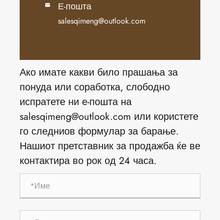
Е-пошта

salesqimeng@outlook.com
Ако имате какви било прашања за
понуда или соработка, слободно
испратете ни е-пошта на
salesqimeng@outlook.com или користете
го следниов формулар за барање.
Нашиот претставник за продажба ќе ве
контактира во рок од 24 часа.