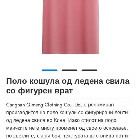
Поло кошула од ледена свила
со фигурен врат
Cangnan Qimeng Clothing Co., Ltd. е реномиран
производител на поло кошули со фигурирани ленти
од ледена свила во Кина. Иако стилот на поло
маичките не е многу променет од своето основање,
но светлите, сјајни бои, текстурата што впива пот и