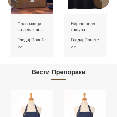


Поло маица
Најлон поло
со лепак под
кошула
притисок без
Гледај Повеќе
Гледај Повеќе
трага
>>
>>
Вести Препораки