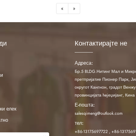
«
»
ди
Контактирајте не
Адреса:
Бр.5 BLDG.Нитинг Мал и Микр
ли
претпријатие Пионер Парк, Ји
округот Кангнон, градот Венжу
провинцијата hejеџијанг, Кина
Е-пошта:
ки елек
salesqimeng@outlook.com
атно
тел:
+86-13175697722
,
+86-1317569