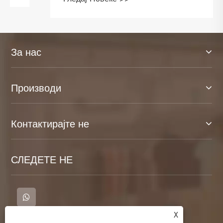
секојдневна и деловна облека
За нас
Производи
Контактирајте не
СЛЕДЕТЕ НЕ
X