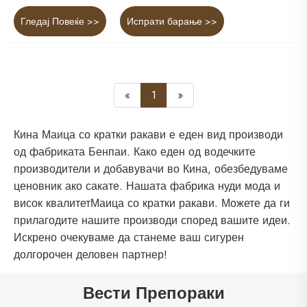
Гледај Повеќе >>
Испрати барање >>
«
1
»
Кина Маица со кратки ракави е еден вид производи
од фабриката Бенпаи. Како еден од водечките
производители и добавувачи во Кина, обезбедуваме
ценовник ако сакате. Нашата фабрика нуди мода и
висок квалитетМаица со кратки ракави. Можете да ги
прилагодите нашите производи според вашите идеи.
Искрено очекуваме да станеме ваш сигурен
долгорочен деловен партнер!
Вести Препораки