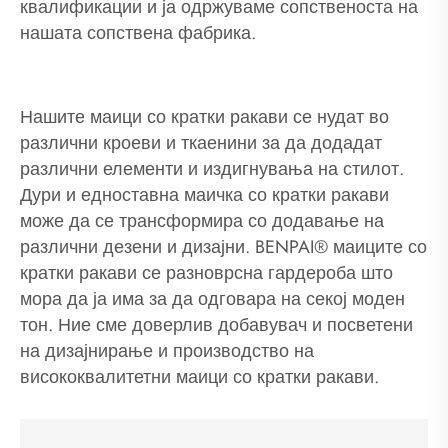
квалификации и ја одржуваме сопственоста на
нашата сопствена фабрика.
Нашите маици со кратки ракави се нудат во
различни кроеви и ткаенини за да додадат
различни елементи и издигнувања на стилот.
Дури и едноставна маичка со кратки ракави
може да се трансформира со додавање на
различни дезени и дизајни. BENPAI® маиците со
кратки ракави се разноврсна гардероба што
мора да ја има за да одговара на секој моден
тон. Ние сме доверлив добавувач и посветени
на дизајнирање и производство на
висококвалитетни маици со кратки ракави.