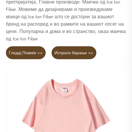
претпријатија. Главни производи: Маичка од Ice Ion
Fiber. Можеме да дизајнираме и произведуваме
маици од Ice Ion Fiber што се достојни за вашиот
бренд на распоред и во рамките на вашиот опсег на
цени. Популарна и дома и во странство, оваа маичка
од Ice Ion Fiber.
Гледај Повеќе >>
Испрати барање >>