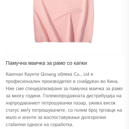
Памучна маичка за рамо со капки
Кангнан Каунти Qimeng облека Co., Ltd е
професионален производител и снабдувач во Кина.
Ние сме специјализирани за памучна маичка за рамо
за многу години. Големопродажната дистрибуција на
најпродаваниот потрошувачки пазар, ужива висок
статус меѓу потрошувачите, со голем број трговци на
мало и агенти за воспоставување долгорочни
стабилни односи на соработка.