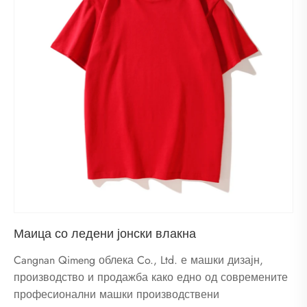
Маица со ледени јонски влакна
Cangnan Qimeng облека Co., Ltd. е машки дизајн,
производство и продажба како едно од современите
професионални машки производствени