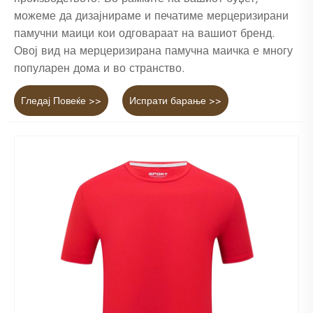
можеме да дизајнираме и печатиме мерцеризирани
памучни маици кои одговараат на вашиот бренд.
Овој вид на мерцеризирана памучна маичка е многу
популарен дома и во странство.
Гледај Повеќе >>
Испрати барање >>