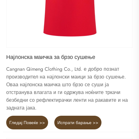
Најлонска маичка за брзо сушење
Cangnan Qimeng Clothing Co., Ltd. е добро познат
производител на најлонски маици за брзо сушење.
Оваа најлонска маичка што брзо се суши ја
отстранува влагата и ги одржува ноќните тркачи
безбедни со рефлектирачки ленти на ракавите и на
задната јака.
Гледај Повеќе >>
Испрати барање >>