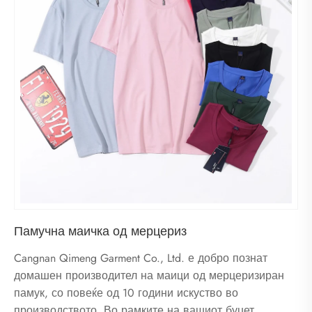
Памучна маичка од мерцериз
Cangnan Qimeng Garment Co., Ltd. е добро познат
домашен производител на маици од мерцеризиран
памук, со повеќе од 10 години искуство во
производството. Во рамките на вашиот буџет,