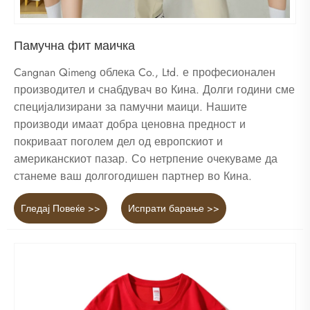
Памучна фит маичка
Cangnan Qimeng облека Co., Ltd. е професионален
производител и снабдувач во Кина. Долги години сме
специјализирани за памучни маици. Нашите
производи имаат добра ценовна предност и
покриваат поголем дел од европскиот и
американскиот пазар. Со нетрпение очекуваме да
станеме ваш долгогодишен партнер во Кина.
Гледај Повеќе >>
Испрати барање >>