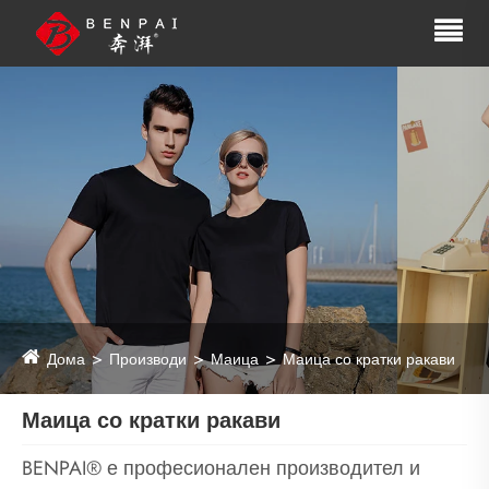
Дома
Производи
Маица
Маица со кратки ракави
Маица со кратки ракави
BENPAI® е професионален производител и