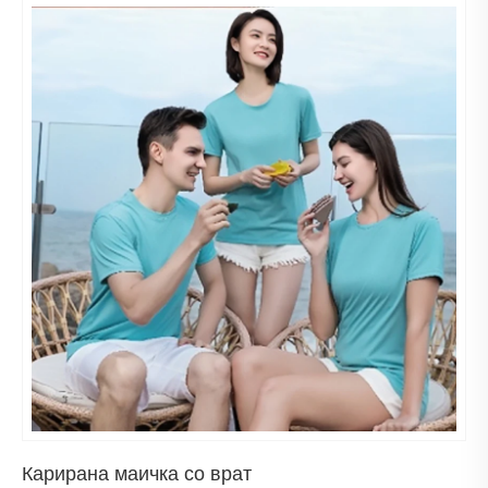
Карирана маичка со врат