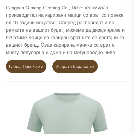
Cangnan Qimeng Clothing Co., Ltd е реномиран
производител на карирани маици со врат со повеќе
од 10 години искуство. Според распоредот и во
рамките на вашиот буџет, можеме да дизајнираме и
печатиме маици со кариран врат што се достојни за
вашиот бренд. Оваа карирана маичка со врат е
многу популарна и дома и на меѓународно ниво.
Гледај Повеќе >>
Испрати барање >>