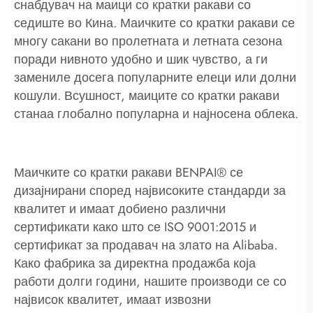
снабдувач на маици со кратки ракави со
седиште во Кина. Маичките со кратки ракави се
многу сакани во пролетната и летната сезона
поради нивното удобно и шик чувство, а ги
замениле досега популарните елеци или долни
кошули. Всушност, маиците со кратки ракави
станаа глобално популарна и најносена облека.
Маичките со кратки ракави BENPAI® се
дизајнирани според највисоките стандарди за
квалитет и имаат добиено различни
сертификати како што се ISO 9001:2015 и
сертификат за продавач на злато на Alibaba.
Како фабрика за директна продажба која
работи долги години, нашите производи се со
највисок квалитет, имаат извозни