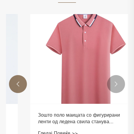


Зошто поло маицата со фигурирани
ленти од ледена свила станува
најпосакуваниот избор за модерна
Гледај Повеќе >>