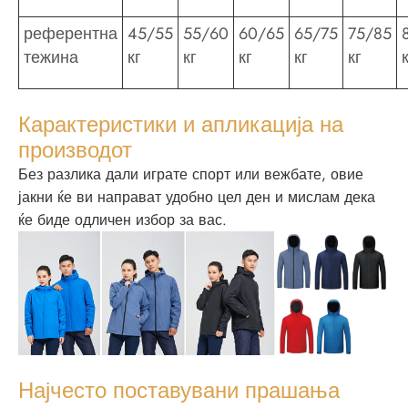
референтна
45/55
55/60
60/65
65/75
75/85
тежина
кг
кг
кг
кг
кг
Карактеристики и апликација на
производот
Без разлика дали играте спорт или вежбате, овие
јакни ќе ви направат удобно цел ден и мислам дека
ќе биде одличен избор за вас.
Најчесто поставувани прашања