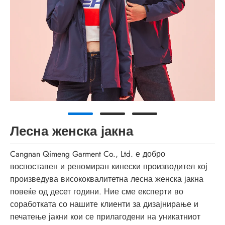
Лесна женска јакна
Cangnan Qimeng Garment Co., Ltd. е добро
воспоставен и реномиран кинески производител кој
произведува висококвалитетна лесна женска јакна
повеќе од десет години. Ние сме експерти во
соработката со нашите клиенти за дизајнирање и
печатење јакни кои се прилагодени на уникатниот