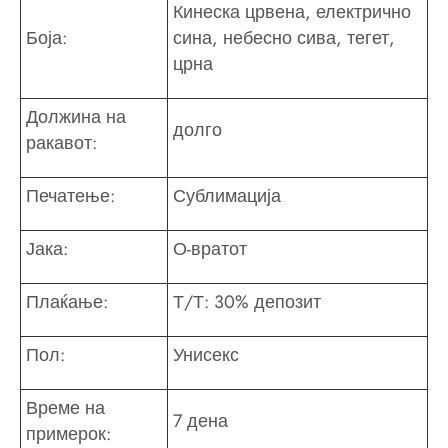
Кинеска црвена, електрично
Боја:
сина, небесно сива, тегет,
црна
Должина на
долго
ракавот:
Печатење:
Сублимација
Јака:
О-вратот
Плаќање:
Т/Т: 30% депозит
Пол:
Унисекс
Време на
7 дена
примерок: