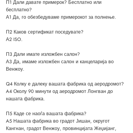
П1 Дали давате примерок? Бесплатно или
бесплатно?
А1 Да, го обезбедуваме примерокот за полнење.
П2 Каков сертификат поседувате?
А2 ISO.
П3 Дали имате изложбен салон?
А3 Да, имаме изложбен салон и канцеларија во
Венжоу.
Q4 Колку е далеку вашата фабрика од аеродромот?
A4 Околу 90 минути од аеродромот Лонгван до
нашата фабрика.
П5 Каде се наоѓа вашата фабрика?
A5 Нашата фабрика во градот Јишан, округот
Кангнан, градот Венжоу, провинцијата Жеџијанг,