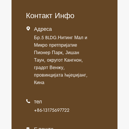
Контакт Инфо
Адреса

Бр.5 BLDG.Нитинг Мал и
Микро претпријатие
Пионер Парк, Јишан
Таун, округот Кангнон,
градот Венжу,
провинцијата hejеџијанг,
Кина
тел

+86-13175697722
