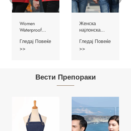
Women
Женска
Waterproof
најлонска
Jacket
јакна
Гледај Повеќе
Гледај Повеќе
>>
>>
Вести Препораки