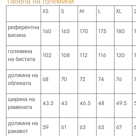
Табела на големини
XS
S
M
L
XL
референтна
160
165
170
175
180
висина
големина
102
108
112
116
120
на бистата
должина на
68
70
72
74
76
облеката
ширина на
43.5
45
46.5
48
49.5
рамената
должина на
59
61
63
65
67
ракавот