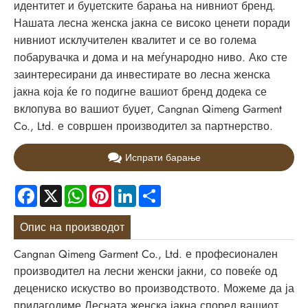
идентитет и буџетските барања на нивниот бренд.
Нашата лесна женска јакна се високо ценети поради
нивниот исклучителен квалитет и се во голема
побарувачка и дома и на меѓународно ниво. Ако сте
заинтересирани да инвестирате во лесна женска
јакна која ќе го подигне вашиот бренд додека се
вклопува во вашиот буџет, Cangnan Qimeng Garment
Co., Ltd. е совршен производител за партнерство.
Испрати барање
Facebook
X
WhatsApp
Pinterest
LinkedIn
Share
Опис на производот
Cangnan Qimeng Garment Co., Ltd. е професионален
производител на лесни женски јакни, со повеќе од
децениско искуство во производството. Можеме да ја
прилагодиме Лесната женска јакна според вашиот