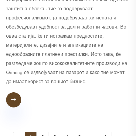
заштитна облека - тие го подобруваат
професионализмот, ја подобруваат хигиената и
обезбедуваат удобност за долги работни часови. Во
оваа статија, ќе ги истражам предностите,
материјалите, дизајните и апликациите на
еднообразните платнени престилки. Исто така, ќе
разгледаме зошто висококвалитетните производи на
Qimeng се издвојуваат на пазарот и како тие можат
да имаат корист за вашиот бизнис.
