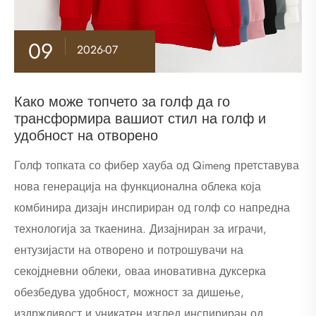
09
2026-07
Како може топчето за голф да го
трансформира вашиот стил на голф и
удобност на отворено
Голф топката со фибер хауба од Qimeng претставува
нова генерација на функционална облека која
комбинира дизајн инспириран од голф со напредна
технологија за ткаенина. Дизајниран за играчи,
ентузијасти на отворено и потрошувачи на
секојдневни облеки, оваа иновативна дуксерка
обезбедува удобност, можност за дишење,
издржливост и уникатен изглед инспириран од