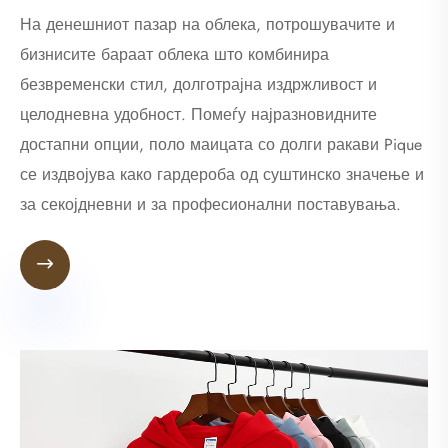
На денешниот пазар на облека, потрошувачите и
бизнисите бараат облека што комбинира
безвременски стил, долготрајна издржливост и
целодневна удобност. Помеѓу најразновидните
достапни опции, поло маицата со долги ракави Pique
се издвојува како гардероба од суштинско значење и
за секојдневни и за професионални поставувања.
