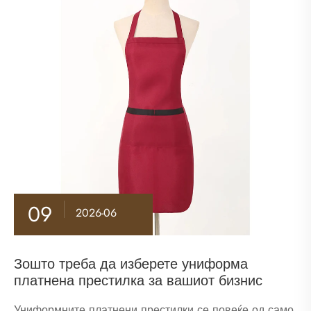
09
2026-06
Зошто треба да изберете униформа
платнена престилка за вашиот бизнис
Униформните платнени престилки се повеќе од само