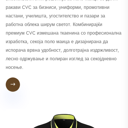
ракави CVC за бизниси, униформи, промотивни
настани, училишта, угостителство и пазари за
работна облека ширум светот. Комбинирајќи
премиум CVC измешана ткаенина со професионална
изработка, секоја поло маица е дизајнирана да
испорача врвна удобност, долготрајна издржливост,
лесно одржување и полиран изглед за секојдневно
носење.
