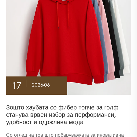
17
2026-06
Зошто хаубата со фибер топче за голф
станува врвен избор за перформанси,
удобност и одржлива мода
Со оглед на тоа што побарувачката за иновативна