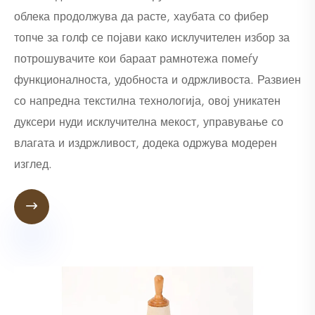
облека продолжува да расте, хаубата со фибер
топче за голф се појави како исклучителен избор за
потрошувачите кои бараат рамнотежа помеѓу
функционалноста, удобноста и одржливоста. Развиен
со напредна текстилна технологија, овој уникатен
дуксери нуди исклучителна мекост, управување со
влагата и издржливост, додека одржува модерен
изглед.
