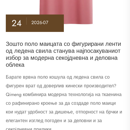
24
2026-07
Зошто поло маицата со фигурирани ленти
од ледена свила станува најпосакуваниот
избор за модерна секојдневна и деловна
облека
Барате врвна поло кошула од ледена свила со
фигурен врат од доверлив кинески производител?
Qimeng комбинира модерна технологија на ткаенина
со рафинирано кроење за да создаде поло маици
кои нудат удобност за дишење, отпорност на брчки и
елегантен изглед погоден и за деловни и за
секојдневни прилики.