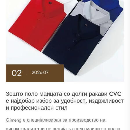
02
2026-07
Зошто поло маицата со долги ракави CVC
е најдобар избор за удобност, издржливост
и професионален стил
​Qimeng е специјализиран за производство на
висококвалитетни решенија за поло маици со долги