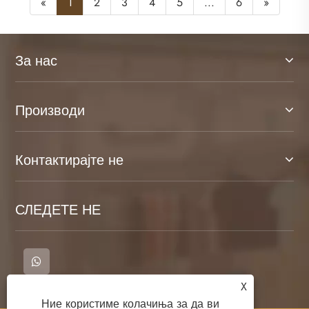
«
1
2
3
4
5
...
6
»
За нас
Производи
Контактирајте не
СЛЕДЕТЕ НЕ
X
Ние користиме колачиња за да ви