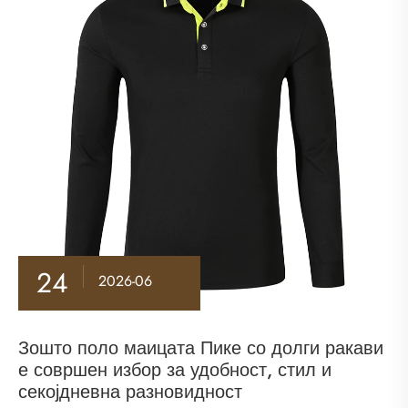
24
2026-06
Зошто поло маицата Пике со долги ракави
е совршен избор за удобност, стил и
секојдневна разновидност