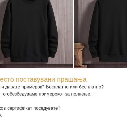
често поставувани прашања
ли давате примерок? Бесплатно или бесплатно?
, го обезбедуваме примерокот за полнење.
ков сертификат поседувате?
.