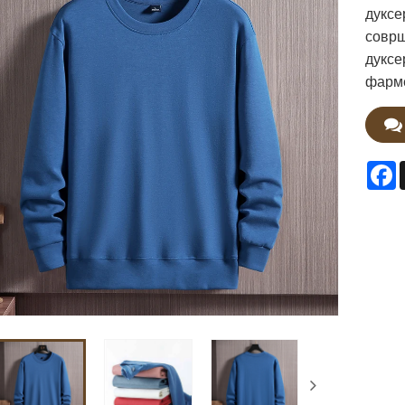
дуксе
соврш
дуксе
фарме
F