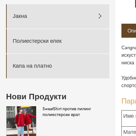
Јакна

Опи
Полиестерски елек
Cangna
искус
ниска 
Капа на платно
Удобн
спорт
Нови Продукти
Пар
SweatShirt против пилинг
полиестерски врат
Име 
Мате