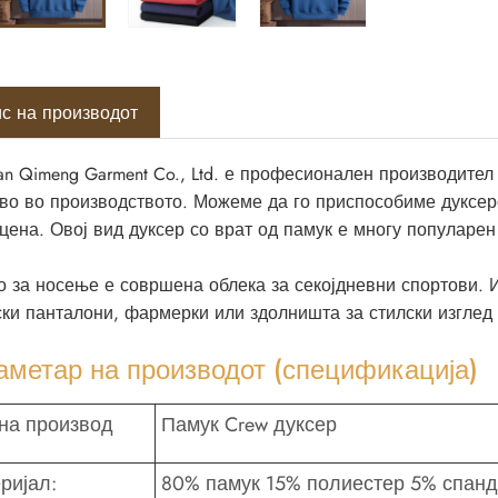
с на производот
n Qimeng Garment Co., Ltd. е професионален производител 
тво во производството. Можеме да го приспособиме дуксер
цена. Овој вид дуксер со врат од памук е многу популарен
о за носење е совршена облека за секојдневни спортови. 
ски панталони, фармерки или здолништа за стилски изглед 
аметар на производот (спецификација)
на производ
Памук Crew дуксер
ријал:
80% памук 15% полиестер 5% спанд