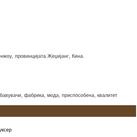
нжоу, провинцијата Жеџијанг, Кина.
обавувачи, фабрика, мода, приспособена, квалитет
уксер