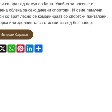
ри со врат од памук во Кина. Удобно за носење е
ена облека за секојдневни спортови. И овие памучни
ри со врат лесно се комбинираат со спортски панталони,
рки или здолништа за стилски изглед без напор.
Испрати барање
acebook
X
WhatsApp
Pinterest
LinkedIn
Share