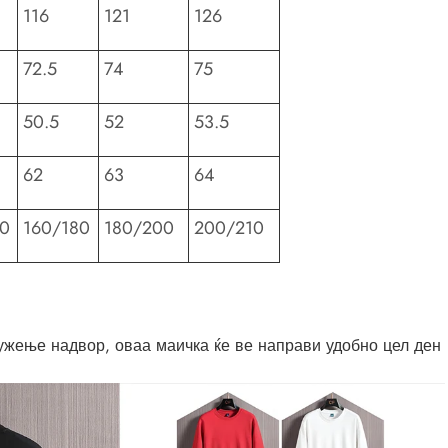
116
121
126
72.5
74
75
50.5
52
53.5
62
63
64
60
160/180
180/200
200/210
ужење надвор, оваа маичка ќе ве направи удобно цел ден