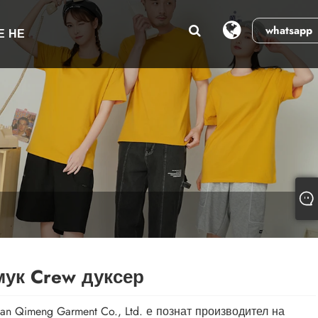
whatsapp
Е НЕ
ук Crew дуксер
an Qimeng Garment Co., Ltd. е познат производител на