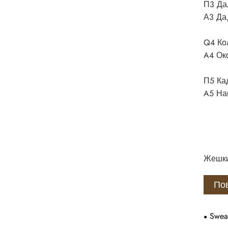
П3 Да
А3 Да
Q4 Ко
A4 Ок
П5 Ка
A5 На
Жешки
Пов
Swea