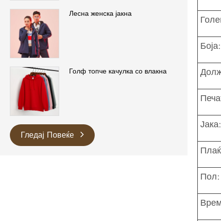
Лесна женска јакна
Голе
Боја:
Долж
Голф топче качулка со влакна
Печа
Јака:
Гледај Повеќе
Плаќ
Пол:
Врем