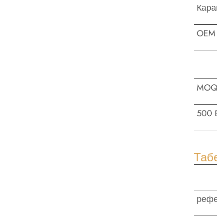
Кара
OEM 
MO
500 
Таб
рефе