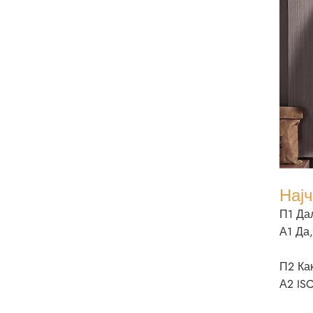
Нај
П1 Да
А1 Да
П2 Ка
А2 ISO