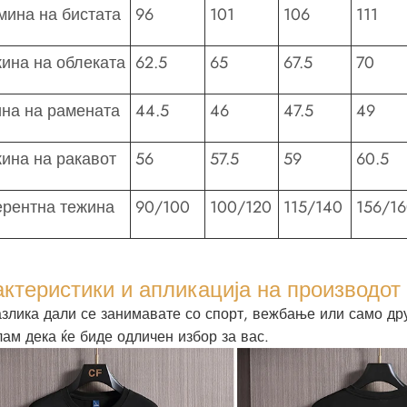
мина на бистата
96
101
106
111
ина на облеката
62.5
65
67.5
70
на на рамената
44.5
46
47.5
49
ина на ракавот
56
57.5
59
60.5
рентна тежина
90/100
100/120
115/140
156/1
ктеристики и апликација на производот
азлика дали се занимавате со спорт, вежбање или само др
ам дека ќе биде одличен избор за вас.