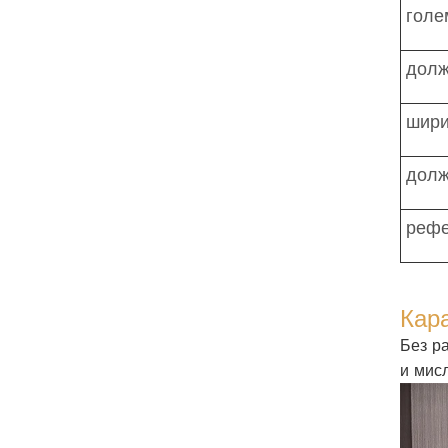
голе
долж
шири
долж
рефе
Кара
Без р
и мисл