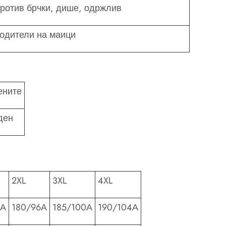
против брчки, дише, одржлив
одители на маици
ените
ден
2XL
3XL
4XL
2А
180/96А
185/100А
190/104А