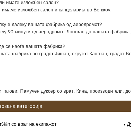
ли имате изложбен салон?
, имаме изложбен салон и канцеларија во Венжоу.
лку е далеку вашата фабрика од аеродромот?
олу 90 минути од аеродромот Лонгван до нашата фабрика.
де се наоѓа вашата фабрика?
шата фабрика во градот Јишан, округот Кангнан, градот Ве
 тагови: Памучен дуксер со врат, Кина, производители, д
рзана категорија
tShirt со врат на екипажот
Д