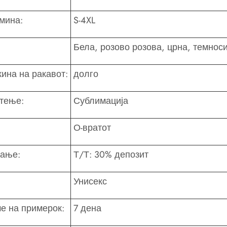
мина:
S-4XL
Бела, розово розова, црна, темноси
ина на ракавот:
долго
тење:
Сублимација
О-вратот
ање:
Т/Т: 30% депозит
Унисекс
е на примерок:
7 дена