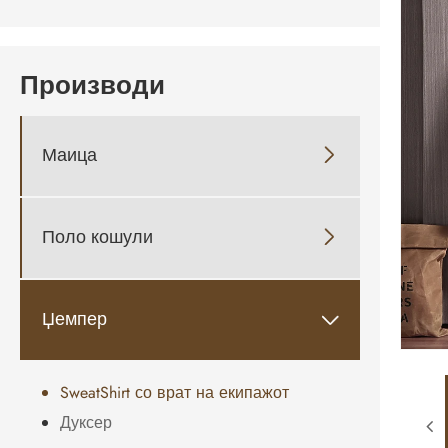
Производи
Маица

Поло кошули

Џемпер

SweatShirt со врат на екипажот
Дуксер