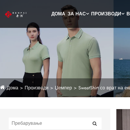
ДОМА
ЗА НАС
ПРОИЗВОДИ
В
Дома
Производи
Џемпер
SweatShirt со врат на е