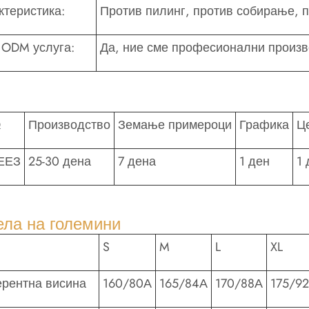
ктеристика:
Против пилинг, против собирање, 
ODM услуга:
Да, ние сме професионални произв
Q
Производство
Земање примероци
Графика
Ц
ЕЕЗ
25-30 дена
7 дена
1 ден
1 
ела на големини
S
M
L
XL
рентна висина
160/80А
165/84А
170/88А
175/9