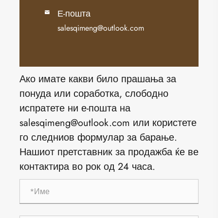
Е-пошта

salesqimeng@outlook.com
Ако имате какви било прашања за
понуда или соработка, слободно
испратете ни е-пошта на
salesqimeng@outlook.com или користете
го следниов формулар за барање.
Нашиот претставник за продажба ќе ве
контактира во рок од 24 часа.