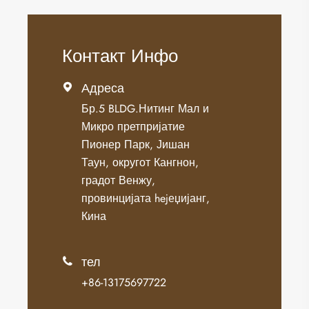
Контакт Инфо
Адреса

Бр.5 BLDG.Нитинг Мал и
Микро претпријатие
Пионер Парк, Јишан
Таун, округот Кангнон,
градот Венжу,
провинцијата hejеџијанг,
Кина
тел

+86-13175697722