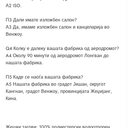
А2 ISO.
П3 Дали имате изложбен салон?
А3 Да, имаме изложбен салон и канцеларија во
Венжоу.
Q4 Колку е далеку вашата фабрика од аеродромот?
A4 Околу 90 минути од аеродромот Лонгван до
нашата фабрика.
П5 Каде се наоѓа вашата фабрика?
A5 Нашата фабрика во градот Јишан, округот
Кангнан, градот Венжоу, провинцијата Жеџијанг,
Кина.
Жешки тагови: 100% полиестерски водоотпорен