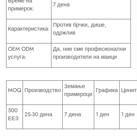
Време на
7 дена
примерок:
Против брчки, дише,
Карактеристика:
одржлив
OEM ODM
Да, ние сме професионални
услуга:
производители на маици
Земање
MOQ
Производство
Графика
Ценит
примероци
500
25-30 дена
7 дена
1 ден
1 ден
ЕЕЗ