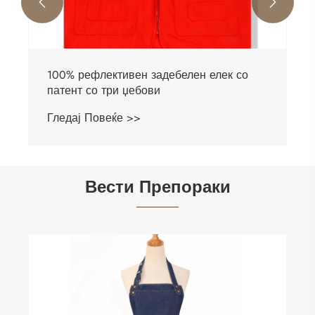


Униформна платнена престилка
Гледај Повеќе >>
Вести Препораки