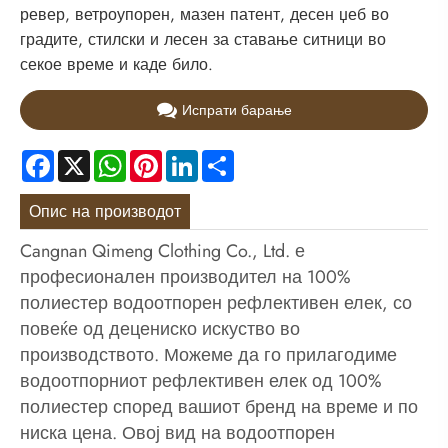
ревер, ветроупорен, мазен патент, десен џеб во
градите, стилски и лесен за ставање ситници во
секое време и каде било.
Испрати барање
Facebook
X
WhatsApp
Pinterest
LinkedIn
Share
Опис на производот
Cangnan Qimeng Clothing Co., Ltd. е
професионален производител на 100%
полиестер водоотпорен рефлективен елек, со
повеќе од децениско искуство во
производството. Можеме да го прилагодиме
водоотпорниот рефлективен елек од 100%
полиестер според вашиот бренд на време и по
ниска цена. Овој вид на водоотпорен