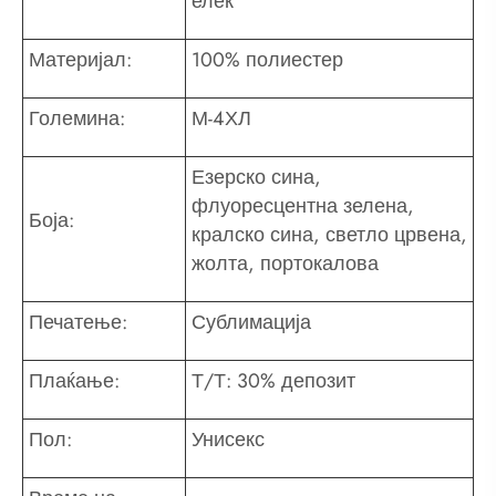
елек
Материјал:
100% полиестер
Големина:
М-4ХЛ
Езерско сина,
флуоресцентна зелена,
Боја:
кралско сина, светло црвена,
жолта, портокалова
Печатење:
Сублимација
Плаќање:
Т/Т: 30% депозит
Пол:
Унисекс